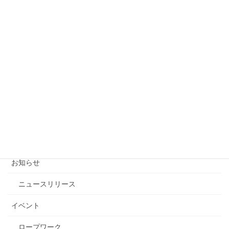
【字幕動画】マルチピッチでの最終支点構築とセカン
ドビレイ手順（ロープワーク）
2020-03-21
富士山は高尾山に比較して6倍難しい？～いいえ、富
士登山を高尾山とデータで徹底比較
2020-03-17
カテゴリー
お知らせ
ニュースリリース
イベント
ロープワーク