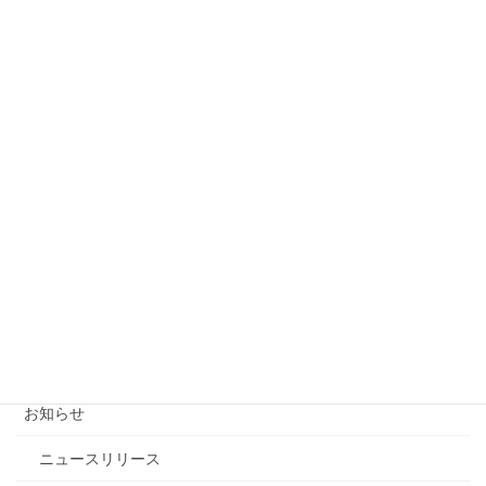
山岳遭難～データでみる原因とその対策
2020-03-29
【字幕動画】マルチピッチでの最終支点構築とセカン
ドビレイ手順（ロープワーク）
2020-03-21
富士山は高尾山に比較して6倍難しい？～いいえ、富
士登山を高尾山とデータで徹底比較
2020-03-17
カテゴリー
お知らせ
ニュースリリース