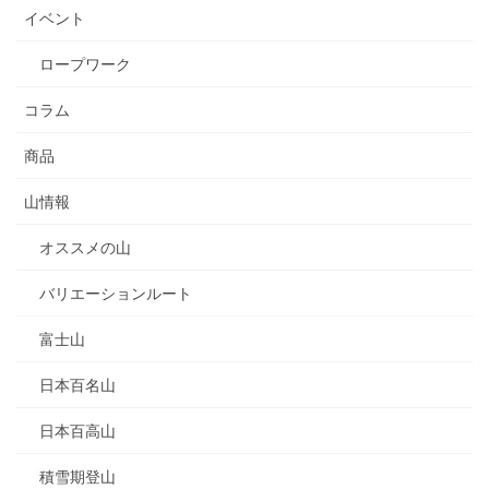
イベント
ロープワーク
コラム
商品
山情報
オススメの山
バリエーションルート
富士山
日本百名山
日本百高山
積雪期登山